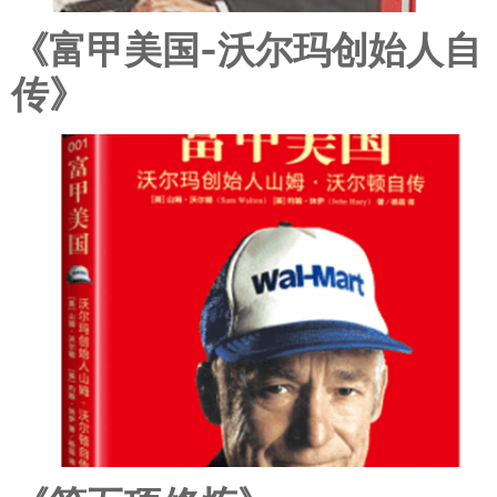
《富甲美国-沃尔玛创始人自
传》