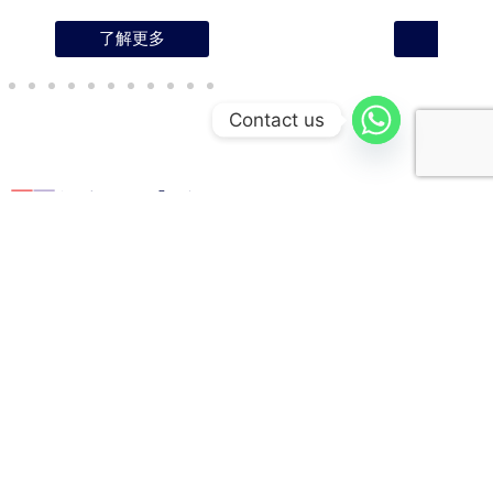
了解更多
了解更
Contact us
活动小组
总裁书香轩
公关康乐组
学术组
会员发展组
书香轩成立于
接待国内外组
学术组致力于
以服务会员为
2000年，是一
织与社团，建
定期举办大小
最大目的，通
个专为本地企
立良好人脉，
型国内外的学
过参加协会的
业老板开放的
致力于传播与
术交流和参访
活动以了解有