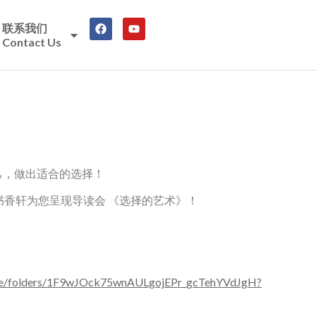
联系我们
Contact Us
己，做出适合的选择！
书香轩为您呈现导读会 《选择的艺术》！
drive/folders/1F9wJOck75wnAULgojEPr_gcTehYVdJgH?