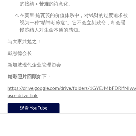
的接纳 + 苦难的诗意化。
在莫里·施瓦茨的价值体系中，对钱财的过度追求被
视为一种“精神渐冻症”。它不会立刻致命，却会缓
慢冻结人对生命本质的感知。
与大家共勉之！
戴恩德会长
新加坡现代企业管理协会
精彩照片回顾如下
：
https://drive.google.com/drive/folders/1GYEJMbFDRlfN
usp=drive_link
观看 YouTube