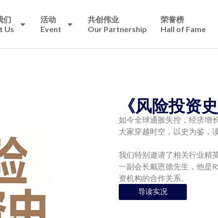
我们
活动
共创伟业
荣誉榜
t Us
Event
Our Partnership
Hall of Fame
《风险投资史
如今全球通胀失控，经济增长
大家穿越时空，以史为鉴，
我们特别邀请了相关行业精英
一副会长戴恩德先生，他是R
资机构的合作关系。
导读实况