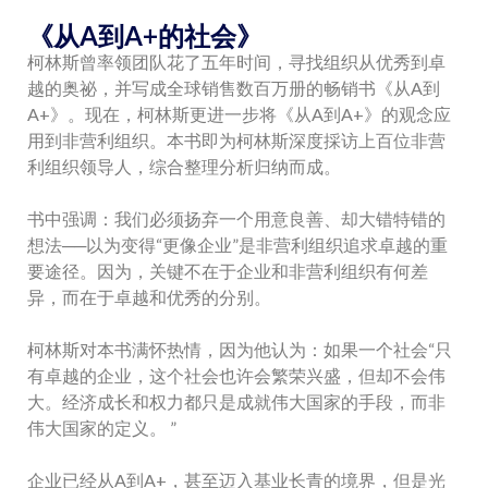
《从A到A+的社会》
柯林斯曾率领团队花了五年时间，寻找组织从优秀到卓
越的奥祕，并写成全球销售数百万册的畅销书《从A到
A+》。现在，柯林斯更进一步将《从A到A+》的观念应
用到非营利组织。本书即为柯林斯深度採访上百位非营
利组织领导人，综合整理分析归纳而成。
书中强调：我们必须扬弃一个用意良善、却大错特错的
想法──以为变得“更像企业”是非营利组织追求卓越的重
要途径。因为，关键不在于企业和非营利组织有何差
异，而在于卓越和优秀的分别。
柯林斯对本书满怀热情，因为他认为：如果一个社会“只
有卓越的企业，这个社会也许会繁荣兴盛，但却不会伟
大。经济成长和权力都只是成就伟大国家的手段，而非
伟大国家的定义。 ”
企业已经从A到A+，甚至迈入基业长青的境界，但是光