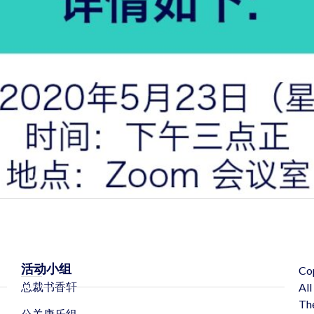
活动小组
Co
总裁书香轩
All
Th
公关康乐组