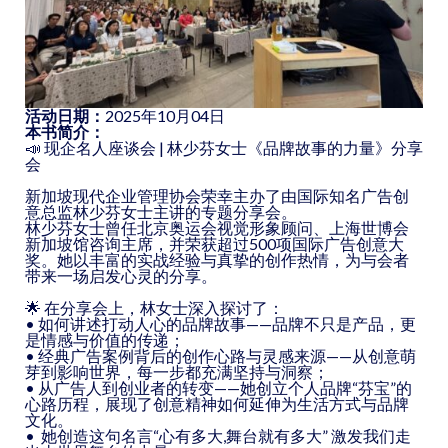
活动日期：
2025年10月04日
本书简介：
📣 现企名人座谈会 | 林少芬女士《品牌故事的力量》分享
会
新加坡现代企业管理协会荣幸主办了由国际知名广告创
意总监林少芬女士主讲的专题分享会。
林少芬女士曾任北京奥运会视觉形象顾问、上海世博会
新加坡馆咨询主席，并荣获超过500项国际广告创意大
奖。她以丰富的实战经验与真挚的创作热情，为与会者
带来一场启发心灵的分享。
🌟 在分享会上，林女士深入探讨了：
• 如何讲述打动人心的品牌故事——品牌不只是产品，更
是情感与价值的传递；
• 经典广告案例背后的创作心路与灵感来源——从创意萌
芽到影响世界，每一步都充满坚持与洞察；
• 从广告人到创业者的转变——她创立个人品牌“芬宝”的
心路历程，展现了创意精神如何延伸为生活方式与品牌
文化。
• ⁠ 她创造这句名言“心有多大,舞台就有多大” 激发我们走