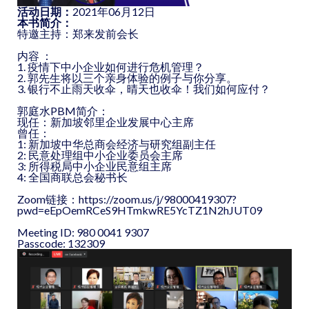
活动日期：
2021年06月12日
本书简介：
特邀主持：郑来发前会长
内容 ：
1. 疫情下中小企业如何进行危机管理？
2. 郭先生将以三个亲身体验的例子与你分享。
3. 银行不止雨天收伞，晴天也收伞！我们如何应付？
郭庭水PBM简介：
现任：新加坡邻里企业发展中心主席
曾任：
1: 新加坡中华总商会经济与研究组副主任
2: 民意处理组中小企业委员会主席
3: 所得税局中小企业民意组主席
4: 全国商联总会秘书长
Zoom链接：
https://zoom.us/j/98000419307?
pwd=eEpOemRCeS9HTmkwRE5YcTZ1N2hJUT09
Meeting ID: 980 0041 9307
Passcode: 132309