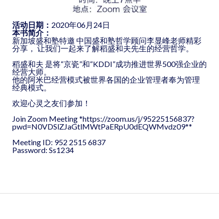
活动日期：
2020年06月24日
本书简介：
新加坡盛和塾特邀 中国盛和塾哲学顾问李显峰老师精彩
分享， 让我们一起来了解稻盛和夫先生的经营哲学。
稻盛和夫 是将“京瓷”和“KDDI”成功推进世界500强企业的
经营大师。
他的阿米巴经营模式被世界各国的企业管理者奉为管理
经典模式。
欢迎心灵之友们参加！
Join Zoom Meeting *
https://zoom.us/j/95225156837?
pwd=N0VDSlZJaGtlMWtPaERpU0dEQWMvdz09
**
Meeting ID: 952 2515 6837
Password: Ss1234