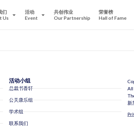
我们
活动
共创伟业
荣誉榜
t Us
Event
Our Partnership
Hall of Fame
活动小组
Co
总裁书香轩
All
Th
公关康乐组
新
学术组
Pri
联系我们