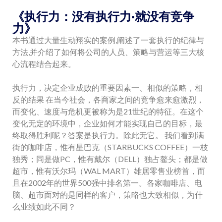
《执行力：没有执行力·就没有竞争
力》
本书通过大量生动翔实的案例,阐述了一套执行的纪律与
方法,并介绍了如何将公司的人员、策略与营运等三大核
心流程结合起来。
执行力，决定企业成败的重要因素一、相似的策略，相
反的结果 在当今社会，各商家之间的竞争愈来愈激烈，
而变化、速度与危机更被称为是21世纪的特征。在这个
变化无定的环境中，企业如何才能实现自己的目标，最
终取得胜利呢？答案是执行力。除此无它。 我们看到满
街的咖啡店，惟有星巴克（STARBUCKS COFFEE）一枝
独秀；同是做PC，惟有戴尔（DELL）独占鳌头；都是做
超市，惟有沃尔玛（WAL MART）雄居零售业榜首，而
且在2002年的世界500强中排名第一。各家咖啡店、电
脑、超市面对的是同样的客户，策略也大致相似，为什
么业绩如此不同？