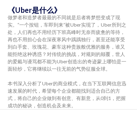
《Uber是什么》
做梦者和造梦者最最的不同就是后者将梦想变成了现
实。“一个按钮，车即到来”被Uber实现了，Uber所到之
处，人们再也不用经历下班高峰时无奈而疲惫的等待，
再也不用担心会在深夜寒风中踽踽独行，甚至还能享受
到白手套、玫瑰花、豪车这种贵族般优雅的服务，谁又
能拒绝这种诱惑？对传统的挑战，对规则的颠覆，世人
的爱戴与谩骂都不能为Uber创造出的奇迹蒙上哪怕是一
面轻纱，它将继续以一往无前的气势征服全球。
本书深入分析了Uber的商业模式，在当下互联网信息迅
速发展的时代，希望每个企业都能找到适合自己的方
式，将自己的企业做到有创意、有新意，从0到1，把握
成功的秘诀，创造机会及未来。