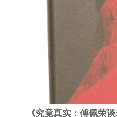
《究竟真实：傅佩荣谈